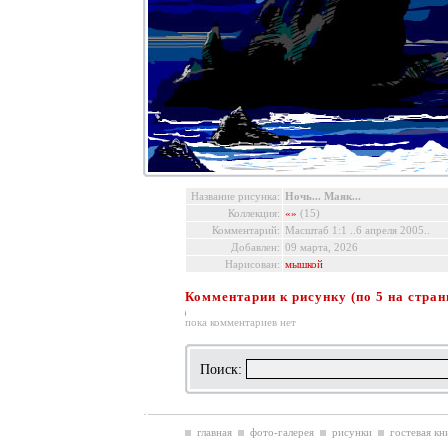
Название рисунка:
Ночь... Маяк...
Коллекция:
«»
(15)
Комментарий:
Масштаб 1:1 ..6 апреля 2005..
Добавлен:
09 марта, 2026
Нарисован:
мышкой
Комментарии к рисунку (по 5 на стран
пока комментариев нет
Поиск:
главная
фото-галерея
рисунки
гостевая кн