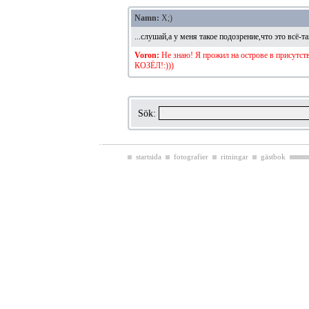
Namn:
Х;)
...слушай,а у меня такое подозрение,что это всё-та
Voron:
Не знаю! Я прожил на острове в присутств
КОЗЁЛ!:)))
Sök:
startsida
fotografier
ritningar
gästbok