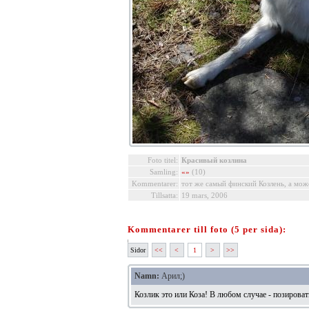
Foto titel:
Красивый козлина
Samling:
«»
(10)
Kommentarer:
тот же самый финский Козлень, а может
Tillsatta:
19 mars, 2006
Kommentarer till foto (5 per sida):
Sidor
<<
<
1
>
>>
Namn:
Арил;)
Козлик это или Коза! В любом случае - позироват