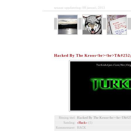
senaste uppdatering: 08 januari, 2013
Hacked By The Kroos<br><br>T&#252;rk
Ritning titel:
Hacked By The Kroos<br><br>T&#252;
Samling:
«Hack»
(1)
Kommentarer:
HACK