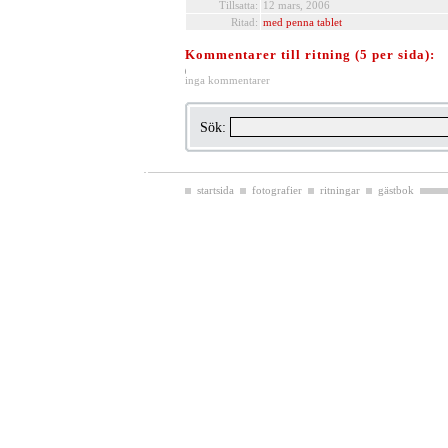
Tillsatta:
12 mars, 2006
Ritad:
med penna tablet
Kommentarer till ritning (5 per sida):
inga kommentarer
Sök:
startsida
fotografier
ritningar
gästbok